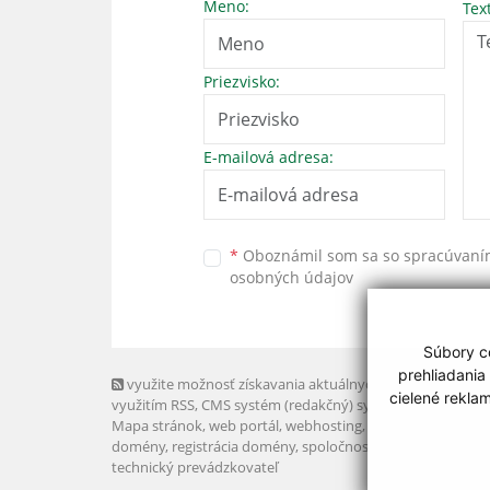
Meno:
Tex
Priezvisko:
E-mailová adresa:
*
Oboznámil som sa so
spracúvan
osobných údajov
Súbory co
prehliadania
využite možnosť získavania aktuálnych informácií s
cielené rekla
využitím RSS
, CMS systém (redakčný) systém ECHELON 2,
Mapa stránok
,
web portál
,
webhosting
,
webex.digital, s.r.o
domény
,
registrácia domény
,
spoločnosť webex.digital, s.r.
technický prevádzkovateľ