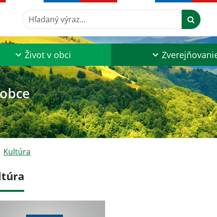
Hľadaný výraz...
Život v obci
Zverejňovani
 obce
Kultúra
ltúra