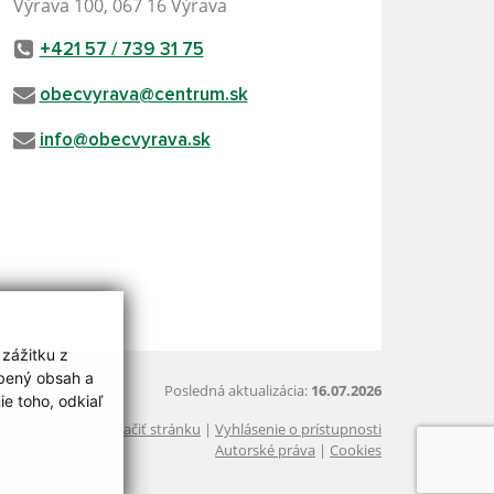
Výrava 100, 067 16 Výrava
+421 57 / 739 31 75
obecvyrava@centrum.sk
info@obecvyrava.sk
 zážitku z
obený obsah a
Posledná aktualizácia:
16.07.2026
e toho, odkiaľ
Vytlačiť stránku
|
Vyhlásenie o prístupnosti
Autorské práva
|
Cookies