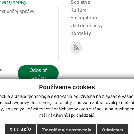
t vašej správy:
Školstvo
Kultúra
Fotogaléria
Užitočné linky
Kontakty
Odoslať
ím
správu
Používame cookies
okie a ďalšie technológie sledovania používame na zlepšenie vášho
 našich webových stránok, na to, aby sme vám zobrazovali prispôs
my, na analýzu návštevnosti našich webových stránok a na pochopeni
webdesign
|
naši návštevníci prichádzajú.
.
,
o.
,
SÚHLASÍM
Zmeniť moje nastavenia
Odmietam