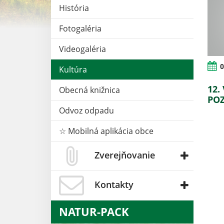
História
Fotogaléria
Videogaléria
0
Kultúra
12.
Obecná knižnica
PO
Odvoz odpadu
☆ Mobilná aplikácia obce
Zverejňovanie
Kontakty
NATUR-PACK