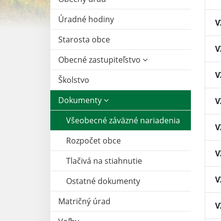
Úradné hodiny
V
Starosta obce
V
Obecné zastupiteľstvo
V
Školstvo
Dokumenty
V
Všeobecné záväzné nariadenia
V
Rozpočet obce
V
Tlačivá na stiahnutie
V
Ostatné dokumenty
Matričný úrad
V