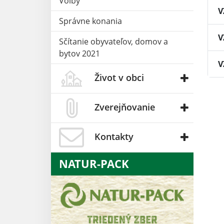
Voľby
V
Správne konania
V
Sčítanie obyvateľov, domov a
bytov 2021
V
Život v obci
Zverejňovanie
Kontakty
NATUR-PACK