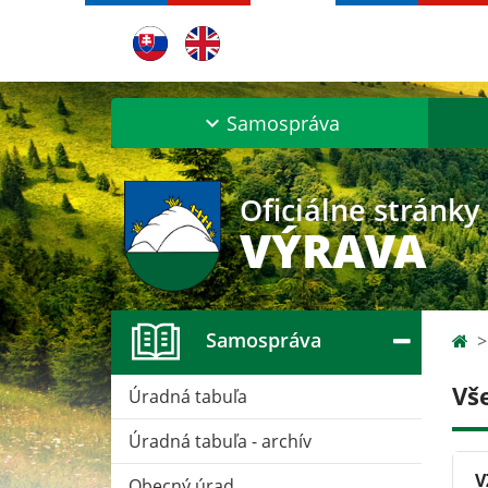
Samospráva
Oficiálne stránky
VÝRAVA
Samospráva
Vš
Úradná tabuľa
Úradná tabuľa - archív
V
Obecný úrad